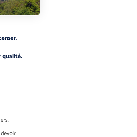
censer.
 qualité.
ers.
n devoir