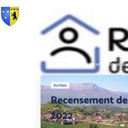
Brié et
COMMUNE
MAIRI
Angonnes
Accueil
/
Archive
/
Recensement de la p
Archive
Recensement de 
2022