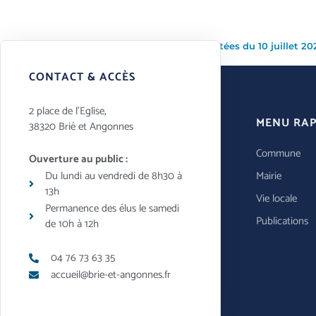
Liste des délibérations adoptées du 10 juillet 20
CONTACT & ACCÈS
2 place de l’Eglise,
MENU RAP
38320 Brié et Angonnes
Commune
Ouverture au public :
Du lundi au vendredi de 8h30 à
Mairie
13h
Vie locale
Permanence des élus le samedi
Publications
de 10h à 12h
04 76 73 63 35
accueil@brie-et-angonnes.fr