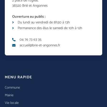
2 place de l’Eglise,
38320 Brié et Angonnes
Ouverture au public :
Du lundi au vendredi de 8h30 à 13h
Permanence des élus le samedi de 10h à 12h
04 76 73 63 35
accueil@brie-et-angonnes.fr
MENU RAPIDE
Commune
Mairie
Vie locale