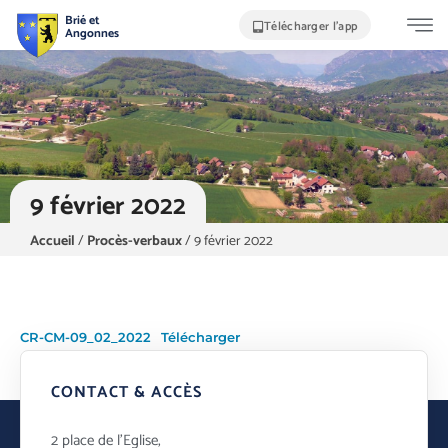
Brié et
Télécharger l'app
Angonnes
9 février 2022
Accueil
/
Procès-verbaux
/
9 février 2022
CR-CM-09_02_2022
Télécharger
CONTACT & ACCÈS
2 place de l’Eglise,