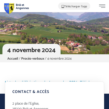
Brié et
Télécharger l'app
Angonnes
4 novembre 2024
Accueil
/
Procès-verbaux
/
4 novembre 2024
Liste des délibérations du 4 novembre 2024
Télécharger
CONTACT & ACCÈS
2 place de l’Eglise,
38320 Brié et Angonnes