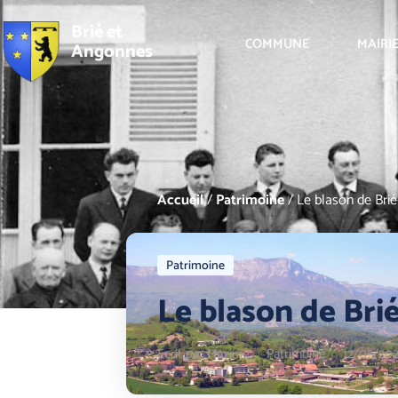
Brié et
COMMUNE
MAIRI
Angonnes
Accueil
/
Patrimoine
/
Le blason de Bri
Patrimoine
Le blason de Br
Écrit par
Maxime
Patrimoine
12/05/202