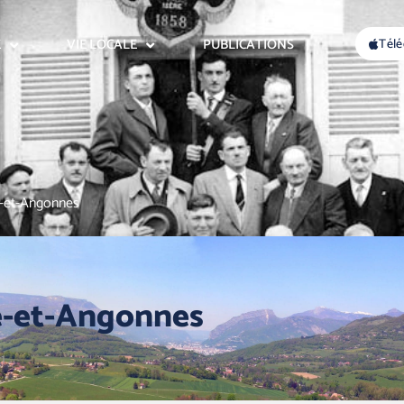
E
VIE LOCALE
PUBLICATIONS
Télé
é-et-Angonnes
ié-et-Angonnes
1