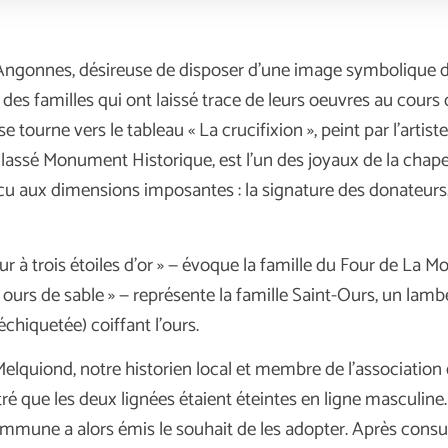
t-Angonnes, désireuse de disposer d’une image symbolique d
es familles qui ont laissé trace de leurs oeuvres au cours 
e tourne vers le tableau « La crucifixion », peint par l’artist
 classé Monument Historique, est l’un des joyaux de la chape
cu aux dimensions imposantes : la signature des donateurs
r à trois étoiles d’or » — évoque la famille du Four de La Mo
un ours de sable » — représente la famille Saint-Ours, un lamb
échiquetée) coiffant l’ours.
elquiond, notre historien local et membre de l’association
ntré que les deux lignées étaient éteintes en ligne masculine
commune a alors émis le souhait de les adopter. Après consu