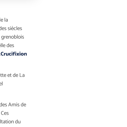
e la
des siècles
e grenoblois
lle des
.
Crucifixion
tte et de La
el
 des Amis de
. Ces
ltation du