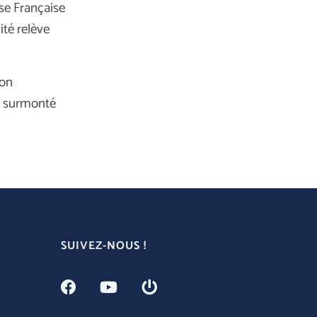
sse Française
ité relève
son
et surmonté
SUIVEZ-NOUS !